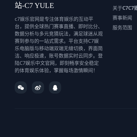
站-C7 YULE
关于
C7C7
赛事新闻
c7娱乐官网是专注体育娱乐的互动平
台，提供全球热门赛事直播、即时比分、
服务范围
数据分析与多元竞猜玩法，满足球迷从观
赛到参与的一站式需求。平台支持C7娱
乐电脑版与移动端双端无缝切换，界面简
洁、响应极速，账号数据实时云同步。登
陆C7娱乐中文官网，即刻畅享安全稳定
的体育娱乐体验，掌握每场激情瞬间！