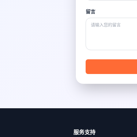
留言
服务支持