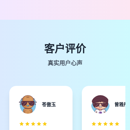
客户评价
真实用户心声
曾雅彤
容晶辉