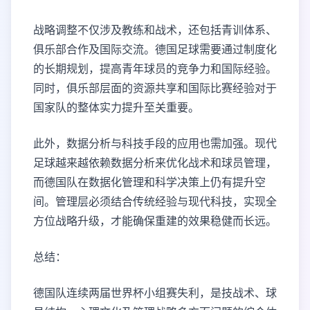
战略调整不仅涉及教练和战术，还包括青训体系、
俱乐部合作及国际交流。德国足球需要通过制度化
的长期规划，提高青年球员的竞争力和国际经验。
同时，俱乐部层面的资源共享和国际比赛经验对于
国家队的整体实力提升至关重要。
此外，数据分析与科技手段的应用也需加强。现代
足球越来越依赖数据分析来优化战术和球员管理，
而德国队在数据化管理和科学决策上仍有提升空
间。管理层必须结合传统经验与现代科技，实现全
方位战略升级，才能确保重建的效果稳健而长远。
总结：
德国队连续两届世界杯小组赛失利，是技战术、球