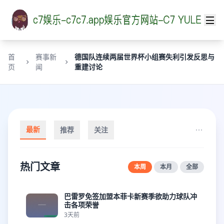
首
赛事新
德国队连续两届世界杯小组赛失利引发反思与
页
闻
重建讨论
最新
推荐
关注
热门文章
本周
本月
全部
巴雷罗免签加盟本菲卡新赛季欲助力球队冲
击各项荣誉
3天前