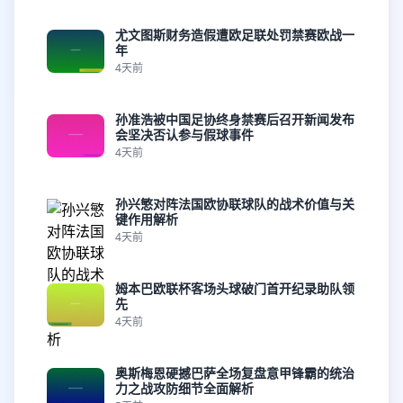
尤文图斯财务造假遭欧足联处罚禁赛欧战一
年
4天前
孙准浩被中国足协终身禁赛后召开新闻发布
会坚决否认参与假球事件
4天前
孙兴慜对阵法国欧协联球队的战术价值与关
键作用解析
4天前
姆本巴欧联杯客场头球破门首开纪录助队领
先
4天前
奥斯梅恩硬撼巴萨全场复盘意甲锋霸的统治
力之战攻防细节全面解析