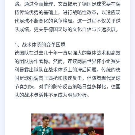
路。通过全面梳理，文章揭示了德国足球需要在保
持传统优势的基础上，进行战略性改革，以适应现
代足球不断变化的竞争格局。这一过程不仅关乎球
队成绩，更关乎德国足球的文化自信与长远发展。
1、战术体系的变革困境
德国队在过去几十年一直以强大的整体战术和高效
的团队协作著称。然而，连续两届世界杯小组赛失
利暴露出球队在战术体系上的滞后问题。传统的德
国足球强调高压逼抢和快速反击，但随着现代足球
节奏加快，对手的防守反击策略日益多样化，德国
队的战术灵活性不足成为明显短板。