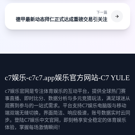
下一篇
德甲最新动态拜仁正式达成重磅交易引关注
c7娱乐-c7c7.app娱乐官方网站-C7 YULE
c7娱乐官网是专注体育娱乐的互动平台，提供全球热门赛
事直播、即时比分、数据分析与多元竞猜玩法，满足球迷从
观赛到参与的一站式需求。平台支持C7娱乐电脑版与移动
端双端无缝切换，界面简洁、响应极速，账号数据实时云同
步。登陆C7娱乐中文官网，即刻畅享安全稳定的体育娱乐
体验，掌握每场激情瞬间！