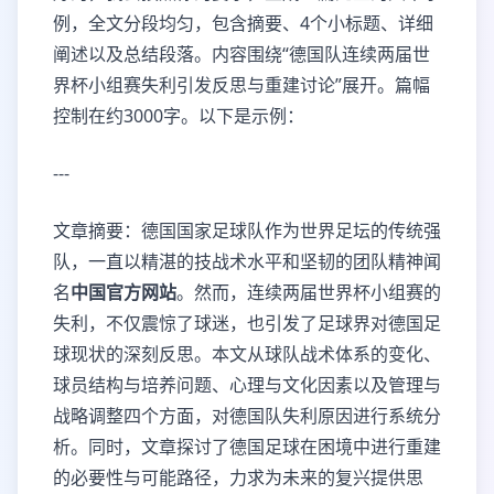
例，全文分段均匀，包含摘要、4个小标题、详细
阐述以及总结段落。内容围绕“德国队连续两届世
界杯小组赛失利引发反思与重建讨论”展开。篇幅
控制在约3000字。以下是示例：
---
文章摘要：德国国家足球队作为世界足坛的传统强
队，一直以精湛的技战术水平和坚韧的团队精神闻
名
中国官方网站
。然而，连续两届世界杯小组赛的
失利，不仅震惊了球迷，也引发了足球界对德国足
球现状的深刻反思。本文从球队战术体系的变化、
球员结构与培养问题、心理与文化因素以及管理与
战略调整四个方面，对德国队失利原因进行系统分
析。同时，文章探讨了德国足球在困境中进行重建
的必要性与可能路径，力求为未来的复兴提供思