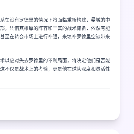
系在没有罗德里的情况下将面临重新构建，曼城的中
部，凭借其雄厚的阵容和丰富的战术储备，依然有能
甚至在转会市场上进行补强，来填补罗德里空缺带来
术以应对失去罗德里的不利局面，将决定他们是否能
这不仅是战术上的考验，更是他在球队深度和灵活性