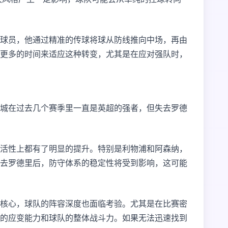
球员，他通过精准的传球将球从防线推向中场，再由
更多的时间来适应这种转变，尤其是在应对强队时，
城在过去几个赛季里一直是英超的强者，但失去罗德
活性上都有了明显的提升。特别是利物浦和阿森纳，
去罗德里后，防守体系的稳定性将受到影响，这可能
核心，球队的阵容深度也面临考验。尤其是在比赛密
的应变能力和球队的整体战斗力。如果无法迅速找到