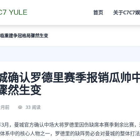
首页
关于
C7C7
临重建争冠格局骤然生变
城确认罗德里赛季报销瓜帅
骤然生变
个月前
33 阅读
6年3月，曼城官方确认中场大将罗德里因伤缺席本赛季剩余比赛
体系中的核心人物之一，罗德里的缺阵势必会对曼城的整体打法