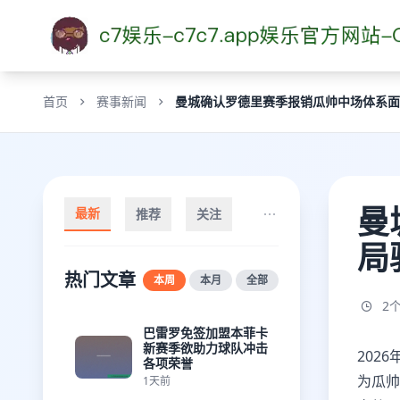
首页
赛事新闻
曼城确认罗德里赛季报销瓜帅中场体系面
曼
最新
推荐
关注
局
热门文章
本周
本月
全部
2
巴雷罗免签加盟本菲卡
新赛季欲助力球队冲击
202
各项荣誉
为瓜帅
1天前