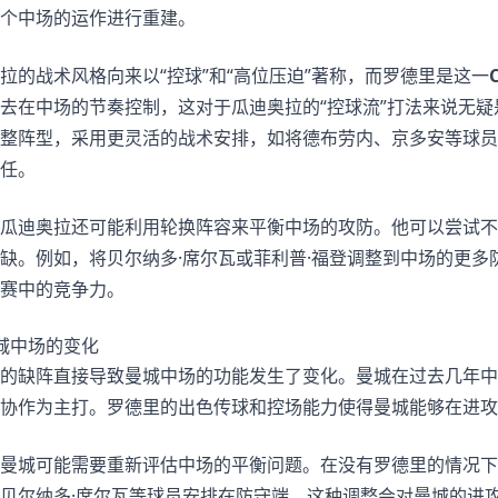
个中场的运作进行重建。
拉的战术风格向来以“控球”和“高位压迫”著称，而罗德里是这一
去在中场的节奏控制，这对于瓜迪奥拉的“控球流”打法来说无
整阵型，采用更灵活的战术安排，如将德布劳内、京多安等球员
任。
瓜迪奥拉还可能利用轮换阵容来平衡中场的攻防。他可以尝试不
缺。例如，将贝尔纳多·席尔瓦或菲利普·福登调整到中场的更
赛中的竞争力。
城中场的变化
的缺阵直接导致曼城中场的功能发生了变化。曼城在过去几年中
协作为主打。罗德里的出色传球和控场能力使得曼城能够在进攻
曼城可能需要重新评估中场的平衡问题。在没有罗德里的情况下
贝尔纳多·席尔瓦等球员安排在防守端。这种调整会对曼城的进