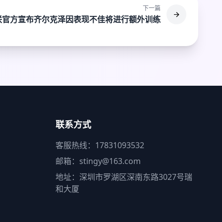
下一篇
联官方宣布齐尔克泽因表现不佳将进行额外训练
联系方式
客服热线：17831093532
邮箱：stingy@163.com
地址：深圳市罗湖区深南东路3027号瑞
和大厦